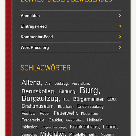
Anmelden
Eintrags-Feed
Kommentar-Feed
WordPress.org
SCHLAGWÖRTER
Altena
Aufzug
Arzt
Ausstellung
Burg
Berufskolleg
Bildung
Burgaufzug
Bürgermeister
CDU
Bus
Drahtmuseum
Erlebnisaufzug
Eisenbahn
Feuerwehr
Festival
Feuer
Fledermaus
Förderschule
Gaukler
Hollstein
Gesundheit
Krankenhaus
Lenne
Inklusion
Jugendherberge
Mittelalter
Mittelaltermarkt
Lenneufer
Museum