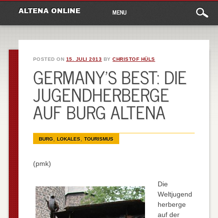
Main
Skip
ALTENA ONLINE
MENU
to
menu
content
POSTED ON
15. JULI 2013
BY
CHRISTOF HÜLS
GERMANY’S BEST: DIE
JUGENDHERBERGE
AUF BURG ALTENA
,
,
BURG
LOKALES
TOURISMUS
(pmk)
Die
Weltjugend
herberge
auf der