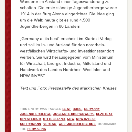
Wanderer im Abstand einer Tageswanderung zu
schaffen. Die erste ständige Jugendherberge wurde
1914 in der Burg Altena eingerichtet. Die Idee ging
um die Welt: heute gibt es rund 4.500
Jugendherbergen in 80 Ländern.
„Germany at its best“ erscheint im Klartext Verlag
und soll im In- und Ausland für den nordrhein-
westfälischen Wirtschafts- und Investitionsstandort
werben. Sie wird herausgegeben vom Ministerium
für Wirtschaft, Energie, Industrie, Mittelstand und
Handwerk des Landes Nordrhein-Westfalen und
NRW.INVEST.
Text und Foto: Pressestelle des Märkischen Kreises
THIS ENTRY WAS TAGGED
BEST
,
BURG
,
GERMANY
,
JUGENDHERBERGE
,
JUGENDHERBERGSWERK
,
KLARTEXT
,
MINISTERIUM
,
MITTELSTAND
,
NRW
,
NRW.INVEST
,
SCHIRRMANN
,
VERLAG
,
WELTJUENDHERBERGE
. BOOKMARK
THE
PERMALINK
.