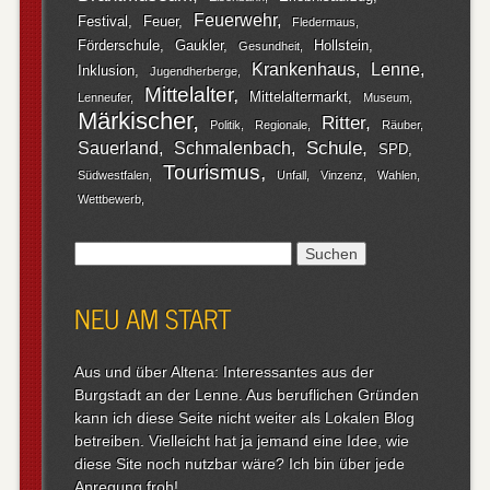
Feuerwehr
Festival
Feuer
Fledermaus
Förderschule
Gaukler
Hollstein
Gesundheit
Krankenhaus
Lenne
Inklusion
Jugendherberge
Mittelalter
Mittelaltermarkt
Lenneufer
Museum
Märkischer
Ritter
Politik
Regionale
Räuber
Schule
Sauerland
Schmalenbach
SPD
Tourismus
Südwestfalen
Unfall
Vinzenz
Wahlen
Wettbewerb
Suchen
nach:
NEU AM START
Aus und über Altena: Interessantes aus der
Burgstadt an der Lenne. Aus beruflichen Gründen
kann ich diese Seite nicht weiter als Lokalen Blog
betreiben. Vielleicht hat ja jemand eine Idee, wie
diese Site noch nutzbar wäre? Ich bin über jede
Anregung froh!