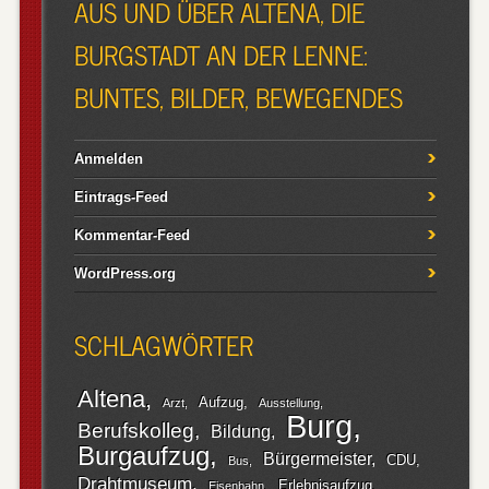
AUS UND ÜBER ALTENA, DIE
BURGSTADT AN DER LENNE:
BUNTES, BILDER, BEWEGENDES
Anmelden
Eintrags-Feed
Kommentar-Feed
WordPress.org
SCHLAGWÖRTER
Altena
Aufzug
Arzt
Ausstellung
Burg
Berufskolleg
Bildung
Burgaufzug
Bürgermeister
CDU
Bus
Drahtmuseum
Erlebnisaufzug
Eisenbahn