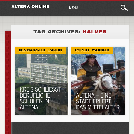
Main
Skip
ALTENA ONLINE
MENU
to
menu
content
TAG ARCHIVES:
HALVER
,
,
BILDUNG/SCHULE
LOKALES
LOKALES
TOURISMUS
KREIS SCHLIESST B
ERUFLICHE S
ALTENA – EINE
CHULEN IN A
STADT ERLEBT
LTENA
DAS MITTELALTER