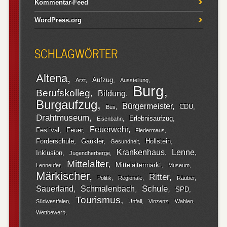
Kommentar-Feed
WordPress.org
SCHLAGWÖRTER
Altena
Aufzug
Arzt
Ausstellung
Burg
Berufskolleg
Bildung
Burgaufzug
Bürgermeister
CDU
Bus
Drahtmuseum
Erlebnisaufzug
Eisenbahn
Feuerwehr
Festival
Feuer
Fledermaus
Förderschule
Gaukler
Hollstein
Gesundheit
Krankenhaus
Lenne
Inklusion
Jugendherberge
Mittelalter
Mittelaltermarkt
Lenneufer
Museum
Märkischer
Ritter
Politik
Regionale
Räuber
Schule
Sauerland
Schmalenbach
SPD
Tourismus
Südwestfalen
Unfall
Vinzenz
Wahlen
Wettbewerb