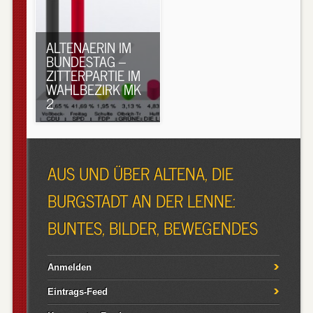
ALTENAERIN IM
BUNDESTAG –
ZITTERPARTIE IM
WAHLBEZIRK MK
2
AUS UND ÜBER ALTENA, DIE
BURGSTADT AN DER LENNE:
BUNTES, BILDER, BEWEGENDES
Anmelden
Eintrags-Feed