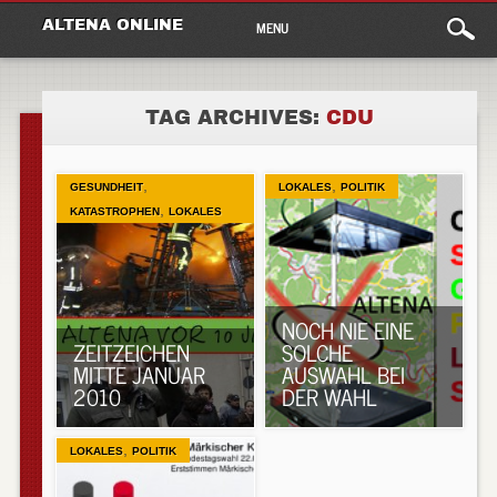
Main
Skip
ALTENA ONLINE
MENU
to
menu
content
TAG ARCHIVES:
CDU
,
,
GESUNDHEIT
LOKALES
POLITIK
,
KATASTROPHEN
LOKALES
NOCH NIE EINE
ZEITZEICHEN
SOLCHE
MITTE JANUAR
AUSWAHL BEI
2010
DER WAHL
,
LOKALES
POLITIK