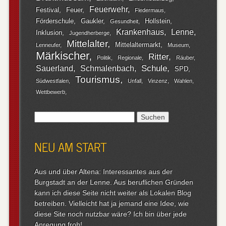
Feuerwehr
Festival
Feuer
Fledermaus
Förderschule
Gaukler
Hollstein
Gesundheit
Krankenhaus
Lenne
Inklusion
Jugendherberge
Mittelalter
Mittelaltermarkt
Lenneufer
Museum
Märkischer
Ritter
Politik
Regionale
Räuber
Schule
Sauerland
Schmalenbach
SPD
Tourismus
Südwestfalen
Unfall
Vinzenz
Wahlen
Wettbewerb
Suchen
nach:
NEU AM START
Aus und über Altena: Interessantes aus der
Burgstadt an der Lenne. Aus beruflichen Gründen
kann ich diese Seite nicht weiter als Lokalen Blog
betreiben. Vielleicht hat ja jemand eine Idee, wie
diese Site noch nutzbar wäre? Ich bin über jede
Anregung froh!