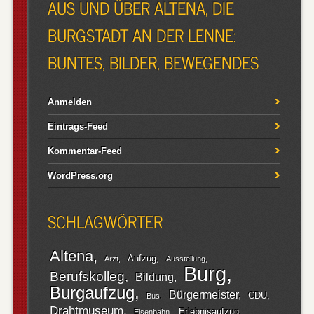
AUS UND ÜBER ALTENA, DIE
BURGSTADT AN DER LENNE:
BUNTES, BILDER, BEWEGENDES
Anmelden
Eintrags-Feed
Kommentar-Feed
WordPress.org
SCHLAGWÖRTER
Altena
Aufzug
Arzt
Ausstellung
Burg
Berufskolleg
Bildung
Burgaufzug
Bürgermeister
CDU
Bus
Drahtmuseum
Erlebnisaufzug
Eisenbahn