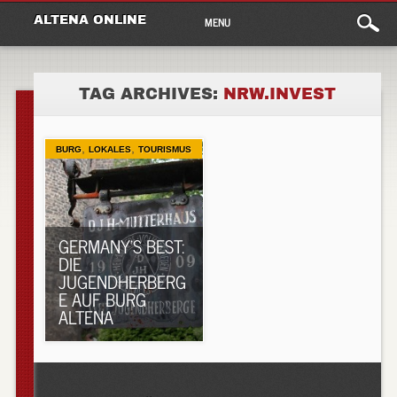
Main
Skip
ALTENA ONLINE
MENU
to
menu
content
TAG ARCHIVES:
NRW.INVEST
,
,
BURG
LOKALES
TOURISMUS
GERMANY’S BEST:
DIE
JUGENDHERBERG
E AUF BURG
ALTENA