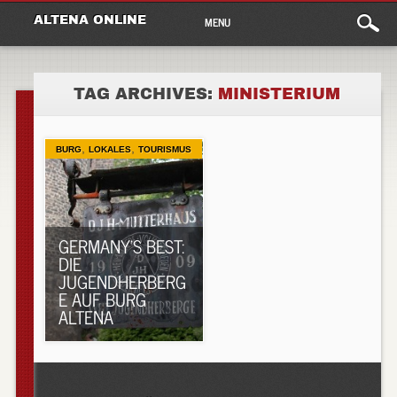
Main
Skip
ALTENA ONLINE
MENU
to
menu
content
TAG ARCHIVES:
MINISTERIUM
,
,
BURG
LOKALES
TOURISMUS
GERMANY’S BEST:
DIE
JUGENDHERBERG
E AUF BURG
ALTENA