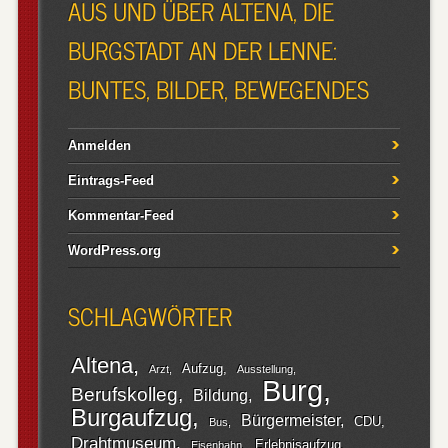
AUS UND ÜBER ALTENA, DIE
BURGSTADT AN DER LENNE:
BUNTES, BILDER, BEWEGENDES
Anmelden
Eintrags-Feed
Kommentar-Feed
WordPress.org
SCHLAGWÖRTER
Altena
Aufzug
Arzt
Ausstellung
Burg
Berufskolleg
Bildung
Burgaufzug
Bürgermeister
CDU
Bus
Drahtmuseum
Erlebnisaufzug
Eisenbahn