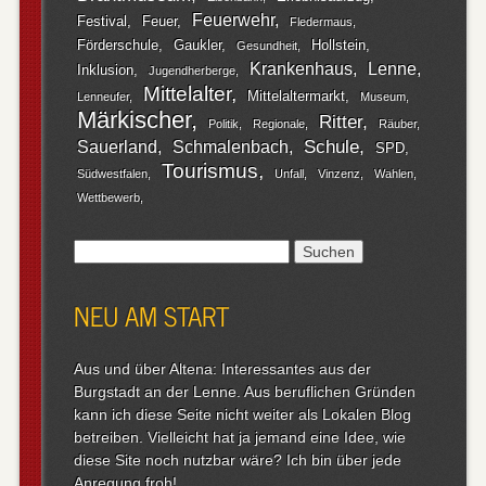
Feuerwehr
Festival
Feuer
Fledermaus
Förderschule
Gaukler
Hollstein
Gesundheit
Krankenhaus
Lenne
Inklusion
Jugendherberge
Mittelalter
Mittelaltermarkt
Lenneufer
Museum
Märkischer
Ritter
Politik
Regionale
Räuber
Schule
Sauerland
Schmalenbach
SPD
Tourismus
Südwestfalen
Unfall
Vinzenz
Wahlen
Wettbewerb
Suchen
nach:
NEU AM START
Aus und über Altena: Interessantes aus der
Burgstadt an der Lenne. Aus beruflichen Gründen
kann ich diese Seite nicht weiter als Lokalen Blog
betreiben. Vielleicht hat ja jemand eine Idee, wie
diese Site noch nutzbar wäre? Ich bin über jede
Anregung froh!