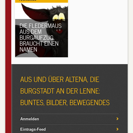
DIE FLEDERMAUS
AUS DEM
BURGAUFZUG
BRAUCHT EINEN
NAMEN
AUS UND ÜBER ALTENA, DIE
BURGSTADT AN DER LENNE:
BUNTES, BILDER, BEWEGENDES
Anmelden
Eintrags-Feed