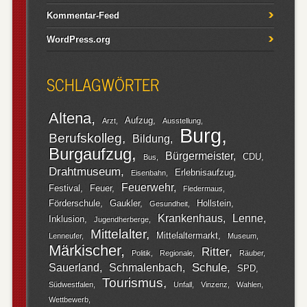
Kommentar-Feed
WordPress.org
SCHLAGWÖRTER
Altena
Aufzug
Arzt
Ausstellung
Burg
Berufskolleg
Bildung
Burgaufzug
Bürgermeister
CDU
Bus
Drahtmuseum
Erlebnisaufzug
Eisenbahn
Feuerwehr
Festival
Feuer
Fledermaus
Förderschule
Gaukler
Hollstein
Gesundheit
Krankenhaus
Lenne
Inklusion
Jugendherberge
Mittelalter
Mittelaltermarkt
Lenneufer
Museum
Märkischer
Ritter
Politik
Regionale
Räuber
Schule
Sauerland
Schmalenbach
SPD
Tourismus
Südwestfalen
Unfall
Vinzenz
Wahlen
Wettbewerb