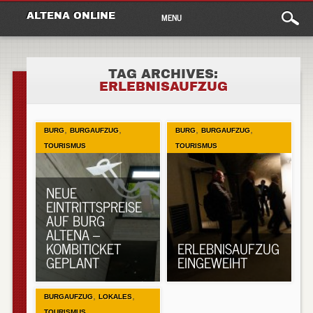
Main
Skip
ALTENA ONLINE
MENU
to
menu
content
TAG ARCHIVES:
ERLEBNISAUFZUG
,
,
,
,
BURG
BURGAUFZUG
BURG
BURGAUFZUG
TOURISMUS
TOURISMUS
NEUE
EINTRITTSPREISE
AUF BURG
ALTENA –
KOMBITICKET
ERLEBNISAUFZUG
GEPLANT
EINGEWEIHT
,
,
BURGAUFZUG
LOKALES
TOURISMUS