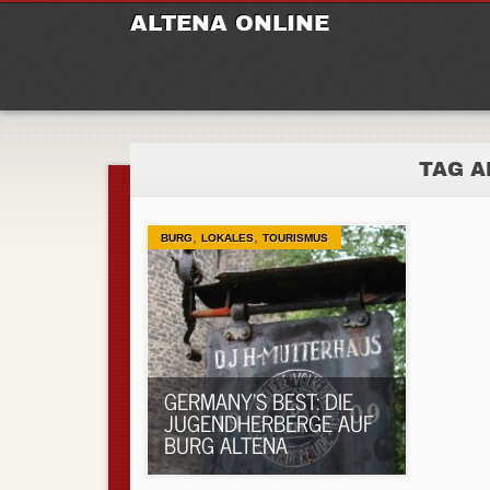
M
Ski
ALTENA ONLINE
to
con
TAG A
,
,
BURG
LOKALES
TOURISMUS
GERMANY’S BEST: DIE
JUGENDHERBERGE AUF
BURG ALTENA