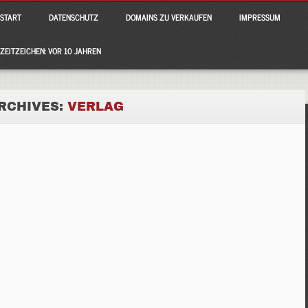
ain menu
p
START
DATENSCHUTZ
DOMAINS ZU VERKAUFEN
IMPRESSUM
tent
ZEITZEICHEN: VOR 10 JAHREN
RCHIVES:
VERLAG