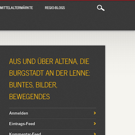
MITTELALTERMÄRKTE
REGIO-BLOGS
AUS UND ÜBER ALTENA, DIE
BURGSTADT AN DER LENNE:
BUNTES, BILDER,
BEWEGENDES
Anmelden
Eintrags-Feed
Kommentar-Feed