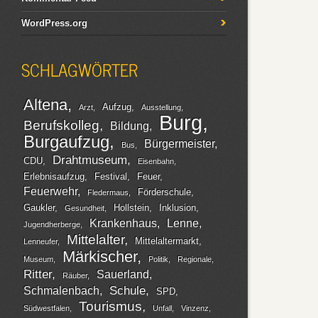
WordPress.org
SCHLAGWÖRTER
Altena
Aufzug
Arzt
Ausstellung
Burg
Berufskolleg
Bildung
Burgaufzug
Bürgermeister
Bus
Drahtmuseum
CDU
Eisenbahn
Erlebnisaufzug
Festival
Feuer
Feuerwehr
Förderschule
Fledermaus
Gaukler
Hollstein
Inklusion
Gesundheit
Krankenhaus
Lenne
Jugendherberge
Mittelalter
Mittelaltermarkt
Lenneufer
Märkischer
Museum
Politik
Regionale
Ritter
Sauerland
Räuber
Schule
Schmalenbach
SPD
Tourismus
Südwestfalen
Unfall
Vinzenz