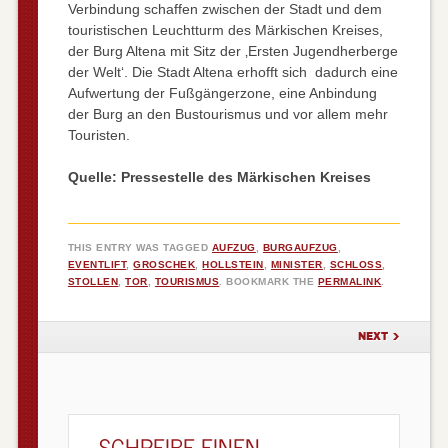
Verbindung schaffen zwischen der Stadt und dem
touristischen Leuchtturm des Märkischen Kreises,
der Burg Altena mit Sitz der ‚Ersten Jugendherberge
der Welt‘. Die Stadt Altena erhofft sich dadurch eine
Aufwertung der Fußgängerzone, eine Anbindung
der Burg an den Bustourismus und vor allem mehr
Touristen.
Quelle: Pressestelle des Märkischen Kreises
THIS ENTRY WAS TAGGED
AUFZUG
,
BURGAUFZUG
,
EVENTLIFT
,
GROSCHEK
,
HOLLSTEIN
,
MINISTER
,
SCHLOSS
,
STOLLEN
,
TOR
,
TOURISMUS
. BOOKMARK THE
PERMALINK
.
POST NAVIGATION
NEXT
SCHREIBE EINEN