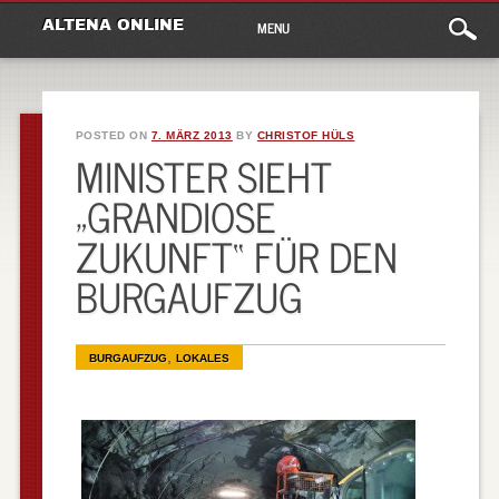
Main
Skip
ALTENA ONLINE
MENU
to
menu
content
POSTED ON
7. MÄRZ 2013
BY
CHRISTOF HÜLS
MINISTER SIEHT
„GRANDIOSE
ZUKUNFT“ FÜR DEN
BURGAUFZUG
,
BURGAUFZUG
LOKALES