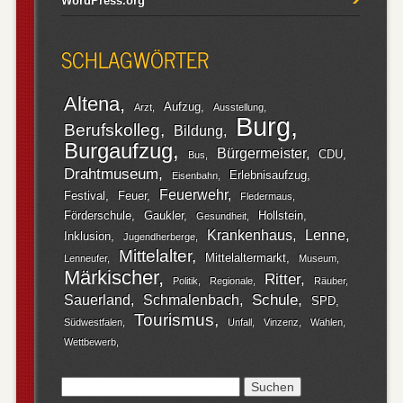
WordPress.org
SCHLAGWÖRTER
Altena
Aufzug
Arzt
Ausstellung
Burg
Berufskolleg
Bildung
Burgaufzug
Bürgermeister
CDU
Bus
Drahtmuseum
Erlebnisaufzug
Eisenbahn
Feuerwehr
Festival
Feuer
Fledermaus
Förderschule
Gaukler
Hollstein
Gesundheit
Krankenhaus
Lenne
Inklusion
Jugendherberge
Mittelalter
Mittelaltermarkt
Lenneufer
Museum
Märkischer
Ritter
Politik
Regionale
Räuber
Schule
Sauerland
Schmalenbach
SPD
Tourismus
Südwestfalen
Unfall
Vinzenz
Wahlen
Wettbewerb
Suchen