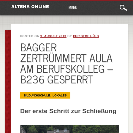
Main
Skip
ALTENA ONLINE
MENU
to
menu
content
POSTED ON
9. AUGUST 2013
BY
CHRISTOF HÜLS
BAGGER
ZERTRÜMMERT AULA
AM BERUFSKOLLEG –
B236 GESPERRT
,
BILDUNG/SCHULE
LOKALES
Der erste Schritt zur Schließung