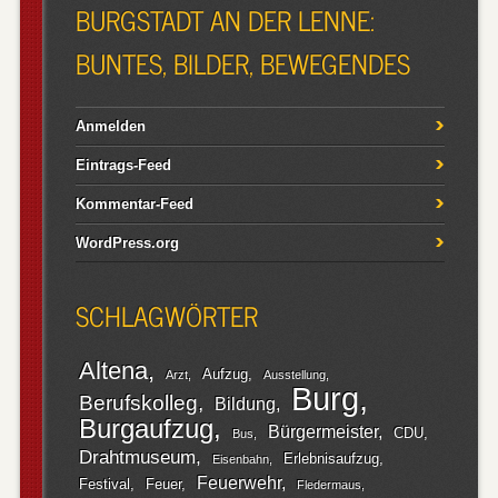
BURGSTADT AN DER LENNE:
BUNTES, BILDER, BEWEGENDES
Anmelden
Eintrags-Feed
Kommentar-Feed
WordPress.org
SCHLAGWÖRTER
Altena
Aufzug
Arzt
Ausstellung
Burg
Berufskolleg
Bildung
Burgaufzug
Bürgermeister
CDU
Bus
Drahtmuseum
Erlebnisaufzug
Eisenbahn
Feuerwehr
Festival
Feuer
Fledermaus