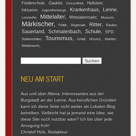
Förderschule
Gaukler
Hollstein
Gesundheit
Krankenhaus
Lenne
Inklusion
Jugendherberge
Mittelalter
Mittelaltermarkt
Lenneufer
Museum
Märkischer
Ritter
Politik
Regionale
Räuber
Schule
Sauerland
Schmalenbach
SPD
Tourismus
Südwestfalen
Unfall
Vinzenz
Wahlen
Wettbewerb
Suchen
nach:
NEU AM START
Aus und über Altena: Interessantes aus der
Burgstadt an der Lenne. Aus beruflichen Gründen
kann ich diese Seite nicht weiter als Lokalen Blog
betreiben. Vielleicht hat ja jemand eine Idee, wie
diese Site noch nutzbar wäre? Ich bin über jede
Anregung froh!
Christof Hüls, Redakteur