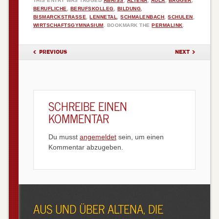
THIS ENTRY WAS TAGGED
ABRISS
,
ALTENA
,
AULA
,
BAGGER
,
BERUFLICHE
,
BERUFSKOLLEG
,
BILDUNG
,
BISMARCKSTRASSE
,
LENNETAL
,
SCHMALENBACH
,
SCHULEN
,
WIRTSCHAFTSGYMNASIUM
. BOOKMARK THE
PERMALINK
.
POST NAVIGATION
PREVIOUS
NEXT
SCHREIBE EINEN
KOMMENTAR
Du musst
angemeldet
sein, um einen
Kommentar abzugeben.
AUS UND ÜBER ALTENA, DIE