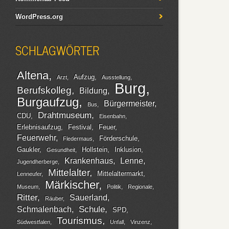
WordPress.org
SCHLAGWÖRTER
Altena
Aufzug
Arzt
Ausstellung
Burg
Berufskolleg
Bildung
Burgaufzug
Bürgermeister
Bus
Drahtmuseum
CDU
Eisenbahn
Erlebnisaufzug
Festival
Feuer
Feuerwehr
Förderschule
Fledermaus
Gaukler
Hollstein
Inklusion
Gesundheit
Krankenhaus
Lenne
Jugendherberge
Mittelalter
Mittelaltermarkt
Lenneufer
Märkischer
Museum
Politik
Regionale
Ritter
Sauerland
Räuber
Schule
Schmalenbach
SPD
Tourismus
Südwestfalen
Unfall
Vinzenz