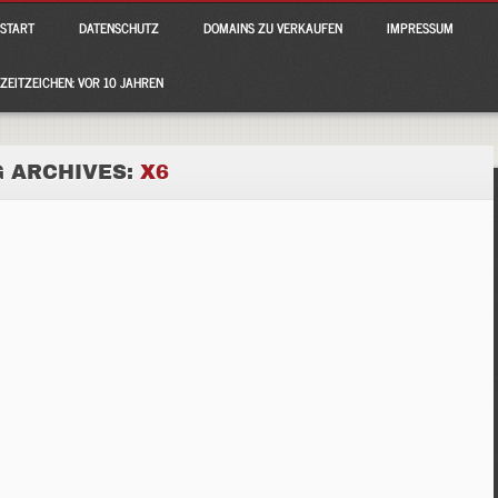
ain menu
p
START
DATENSCHUTZ
DOMAINS ZU VERKAUFEN
IMPRESSUM
tent
ZEITZEICHEN: VOR 10 JAHREN
G ARCHIVES:
X6