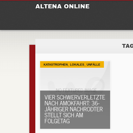
M
Ski
ALTENA ONLINE
to
con
TA
,
,
KATASTROPHEN
LOKALES
UNFÄLLE
VIER SCHWERVERLETZTE
NACH AMOKFAHRT: 36-
JÄHRIGER NACHRODTER
STELLT SICH AM
FOLGETAG