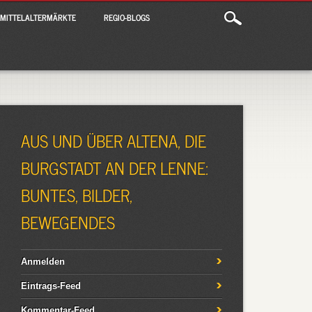
MITTELALTERMÄRKTE
REGIO-BLOGS
AUS UND ÜBER ALTENA, DIE
BURGSTADT AN DER LENNE:
BUNTES, BILDER,
BEWEGENDES
Anmelden
Eintrags-Feed
Kommentar-Feed