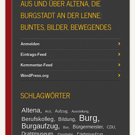
AUS UND ÜBER ALTENA, DIE
BURGSTADT AN DER LENNE:
BUNTES, BILDER, BEWEGENDES
Anmelden
Eintrags-Feed
Kommentar-Feed
WordPress.org
SCHLAGWÖRTER
Altena
Aufzug
Arzt
Ausstellung
Burg
Berufskolleg
Bildung
Burgaufzug
Bürgermeister
CDU
Bus
Drahtmuseum
Erlebnisaufzug
Eisenbahn