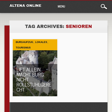
Main
Skip
ALTENA ONLINE
MENU
to
menu
content
TAG ARCHIVES:
SENIOREN
,
,
BURGAUFZUG
LOKALES
TOURISMUS
LIFT ALLEIN
MACHT BURG
NICHT
ROLLSTUHLGERE
CHT