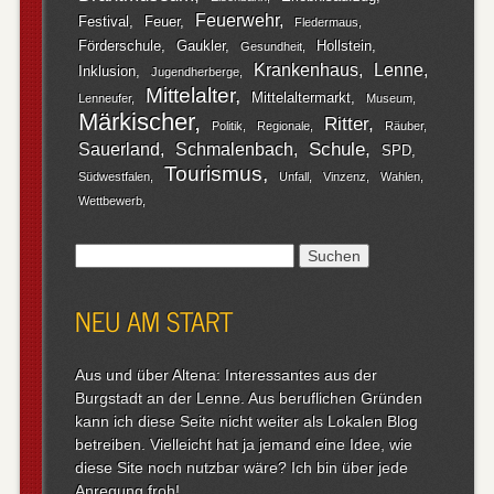
Feuerwehr
Festival
Feuer
Fledermaus
Förderschule
Gaukler
Hollstein
Gesundheit
Krankenhaus
Lenne
Inklusion
Jugendherberge
Mittelalter
Mittelaltermarkt
Lenneufer
Museum
Märkischer
Ritter
Politik
Regionale
Räuber
Schule
Sauerland
Schmalenbach
SPD
Tourismus
Südwestfalen
Unfall
Vinzenz
Wahlen
Wettbewerb
Suchen
nach:
NEU AM START
Aus und über Altena: Interessantes aus der
Burgstadt an der Lenne. Aus beruflichen Gründen
kann ich diese Seite nicht weiter als Lokalen Blog
betreiben. Vielleicht hat ja jemand eine Idee, wie
diese Site noch nutzbar wäre? Ich bin über jede
Anregung froh!