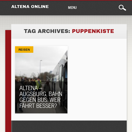
Main
Skip
ALTENA ONLINE
MENU
to
menu
content
TAG ARCHIVES:
PUPPENKISTE
REISEN
ALTENA –
AUGSBURG, BAHN
GEGEN BUS: WER
FÄHRT BESSER?