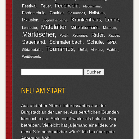
Feuerwehr
Festival
Feuer
Fledermaus
Förderschule
Gaukler
Hollstein
Gesundheit
Krankenhaus
Lenne
Inklusion
Jugendherberge
Mittelalter
Mittelaltermarkt
Lenneufer
Museum
Märkischer
Ritter
Politik
Regionale
Räuber
Schule
Sauerland
Schmalenbach
SPD
Tourismus
Südwestfalen
Unfall
Vinzenz
Wahlen
Wettbewerb
Suchen
nach:
NEU AM START
Aus und über Altena: Interessantes aus der
Burgstadt an der Lenne. Aus beruflichen Gründen
kann ich diese Seite nicht weiter als Lokalen Blog
betreiben. Vielleicht hat ja jemand eine Idee, wie
diese Site noch nutzbar wäre? Ich bin über jede
Anregung froh!