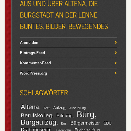
AUS UND ÜBER ALTENA, DIE
BURGSTADT AN DER LENNE:
BUNTES, BILDER, BEWEGENDES
Anmelden
Eintrags-Feed
Kommentar-Feed
WordPress.org
SCHLAGWÖRTER
Altena
Aufzug
Arzt
Ausstellung
Burg
Berufskolleg
Bildung
Burgaufzug
Bürgermeister
CDU
Bus
Drahtmuseum
Erlebnisaufzug
Eisenbahn