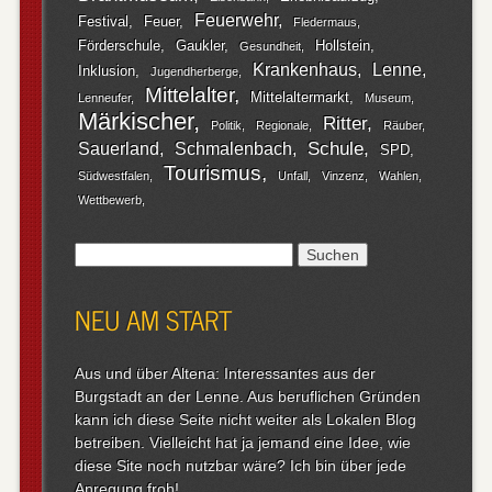
Feuerwehr
Festival
Feuer
Fledermaus
Förderschule
Gaukler
Hollstein
Gesundheit
Krankenhaus
Lenne
Inklusion
Jugendherberge
Mittelalter
Mittelaltermarkt
Lenneufer
Museum
Märkischer
Ritter
Politik
Regionale
Räuber
Schule
Sauerland
Schmalenbach
SPD
Tourismus
Südwestfalen
Unfall
Vinzenz
Wahlen
Wettbewerb
Suchen
nach:
NEU AM START
Aus und über Altena: Interessantes aus der
Burgstadt an der Lenne. Aus beruflichen Gründen
kann ich diese Seite nicht weiter als Lokalen Blog
betreiben. Vielleicht hat ja jemand eine Idee, wie
diese Site noch nutzbar wäre? Ich bin über jede
Anregung froh!