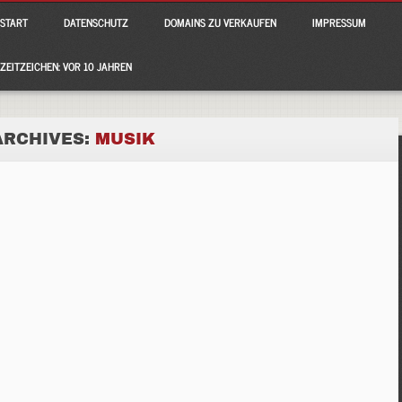
ain menu
p
START
DATENSCHUTZ
DOMAINS ZU VERKAUFEN
IMPRESSUM
tent
ZEITZEICHEN: VOR 10 JAHREN
ARCHIVES:
MUSIK