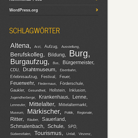
WordPress.org
SCHLAGWÖRTER
Altena
Aufzug
Arzt
Ausstellung
Burg
Berufskolleg
Bildung
Burgaufzug
Bürgermeister
Bus
Drahtmuseum
CDU
Eisenbahn
Erlebnisaufzug
Festival
Feuer
Feuerwehr
Förderschule
Fledermaus
Gaukler
Hollstein
Inklusion
Gesundheit
Krankenhaus
Lenne
Jugendherberge
Mittelalter
Mittelaltermarkt
Lenneufer
Märkischer
Museum
Politik
Regionale
Ritter
Sauerland
Räuber
Schule
Schmalenbach
SPD
Tourismus
Südwestfalen
Unfall
Vinzenz