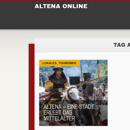
M
Ski
ALTENA ONLINE
to
con
TAG 
,
LOKALES
TOURISMUS
ALTENA – EINE STADT
ERLEBT DAS
MITTELALTER