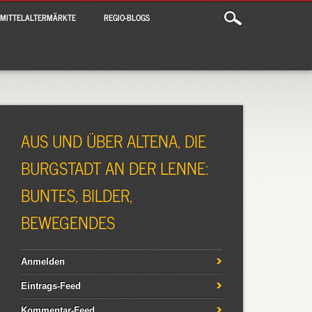
MITTELALTERMÄRKTE
REGIO-BLOGS
AUS UND ÜBER ALTENA, DIE
BURGSTADT AN DER LENNE:
BUNTES, BILDER,
BEWEGENDES
Anmelden
Eintrags-Feed
Kommentar-Feed