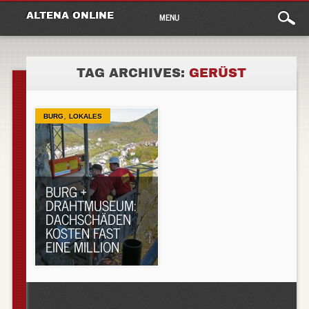
Main
Skip
ALTENA ONLINE
MENU
to
menu
content
TAG ARCHIVES:
GERÜST
,
BURG
LOKALES
BURG +
DRAHTMUSEUM:
DACHSCHÄDEN
KOSTEN FAST
EINE MILLION