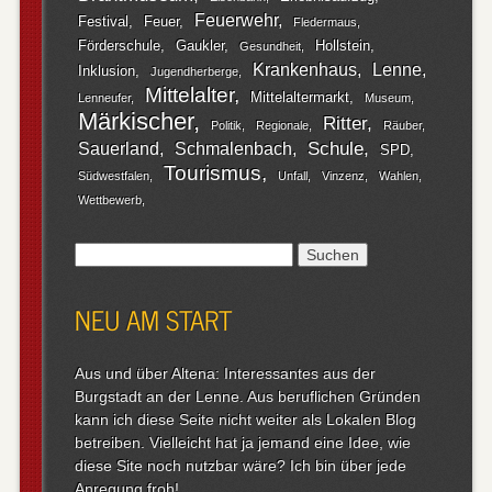
Feuerwehr
Festival
Feuer
Fledermaus
Förderschule
Gaukler
Hollstein
Gesundheit
Krankenhaus
Lenne
Inklusion
Jugendherberge
Mittelalter
Mittelaltermarkt
Lenneufer
Museum
Märkischer
Ritter
Politik
Regionale
Räuber
Schule
Sauerland
Schmalenbach
SPD
Tourismus
Südwestfalen
Unfall
Vinzenz
Wahlen
Wettbewerb
Suchen
nach:
NEU AM START
Aus und über Altena: Interessantes aus der
Burgstadt an der Lenne. Aus beruflichen Gründen
kann ich diese Seite nicht weiter als Lokalen Blog
betreiben. Vielleicht hat ja jemand eine Idee, wie
diese Site noch nutzbar wäre? Ich bin über jede
Anregung froh!