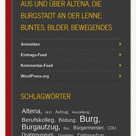
AUS UND ÜBER ALTENA, DIE
BURGSTADT AN DER LENNE:
BUNTES, BILDER, BEWEGENDES
Anmelden
Eintrags-Feed
Kommentar-Feed
WordPress.org
SCHLAGWÖRTER
Altena
Aufzug
Arzt
Ausstellung
Burg
Berufskolleg
Bildung
Burgaufzug
Bürgermeister
CDU
Bus
Drahtmuseum
Erlebnisaufzug
Eisenbahn