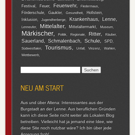
Feuerwehr
Festival
Feuer
Fledermaus
Förderschule
Gaukler
Hollstein
Gesundheit
Krankenhaus
Lenne
Inklusion
Jugendherberge
Mittelalter
Mittelaltermarkt
Lenneufer
Museum
Märkischer
Ritter
Politik
Regionale
Räuber
Schule
Sauerland
Schmalenbach
SPD
Tourismus
Südwestfalen
Unfall
Vinzenz
Wahlen
Wettbewerb
Suchen
nach:
NEU AM START
Aus und über Altena: Interessantes aus der
Burgstadt an der Lenne. Aus beruflichen Gründen
kann ich diese Seite nicht weiter als Lokalen Blog
betreiben. Vielleicht hat ja jemand eine Idee, wie
diese Site noch nutzbar wäre? Ich bin über jede
Anregung froh!