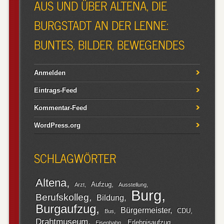
AUS UND ÜBER ALTENA, DIE
BURGSTADT AN DER LENNE:
BUNTES, BILDER, BEWEGENDES
Anmelden
Eintrags-Feed
Kommentar-Feed
WordPress.org
SCHLAGWÖRTER
Altena
Aufzug
Arzt
Ausstellung
Burg
Berufskolleg
Bildung
Burgaufzug
Bürgermeister
CDU
Bus
Drahtmuseum
Erlebnisaufzug
Eisenbahn