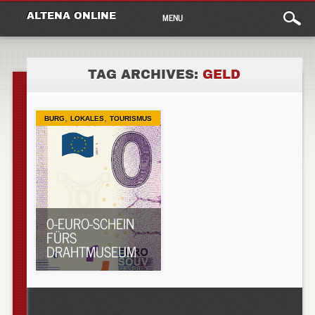
Main
Skip
ALTENA ONLINE
MENU
to
menu
content
TAG ARCHIVES:
GELD
,
,
BURG
LOKALES
TOURISMUS
0-EURO-SCHEIN
FÜRS
DRAHTMUSEUM