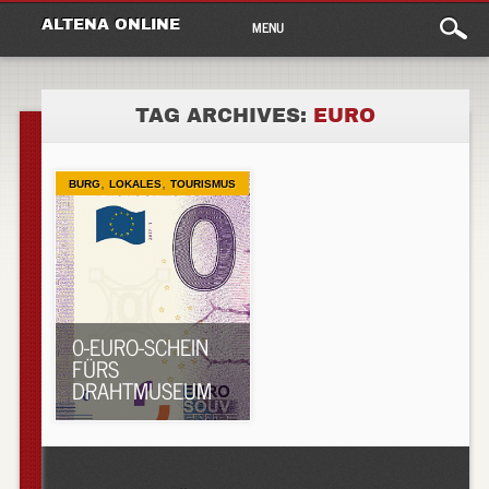
Main
Skip
ALTENA ONLINE
MENU
to
menu
content
TAG ARCHIVES:
EURO
,
,
BURG
LOKALES
TOURISMUS
0-EURO-SCHEIN
FÜRS
DRAHTMUSEUM