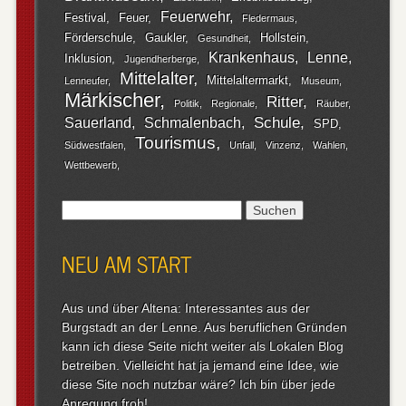
Feuerwehr
Festival
Feuer
Fledermaus
Förderschule
Gaukler
Hollstein
Gesundheit
Krankenhaus
Lenne
Inklusion
Jugendherberge
Mittelalter
Mittelaltermarkt
Lenneufer
Museum
Märkischer
Ritter
Politik
Regionale
Räuber
Schule
Sauerland
Schmalenbach
SPD
Tourismus
Südwestfalen
Unfall
Vinzenz
Wahlen
Wettbewerb
Suchen
nach:
NEU AM START
Aus und über Altena: Interessantes aus der
Burgstadt an der Lenne. Aus beruflichen Gründen
kann ich diese Seite nicht weiter als Lokalen Blog
betreiben. Vielleicht hat ja jemand eine Idee, wie
diese Site noch nutzbar wäre? Ich bin über jede
Anregung froh!