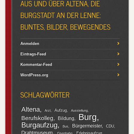
AUS UND ÜBER ALTENA, DIE
BURGSTADT AN DER LENNE:
BUNTES, BILDER, BEWEGENDES
Anmelden
Eintrags-Feed
Kommentar-Feed
WordPress.org
SCHLAGWÖRTER
Altena
Aufzug
Arzt
Ausstellung
Burg
Berufskolleg
Bildung
Burgaufzug
Bürgermeister
CDU
Bus
Drahtmuseum
Erlebnisaufzug
Eisenbahn