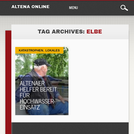
Main
Skip
ALTENA ONLINE
MENU
to
menu
content
TAG ARCHIVES:
ELBE
,
KATASTROPHEN
LOKALES
ALTENAER
HELFER BEREIT
FÜR
HOCHWASSER-
EINSATZ