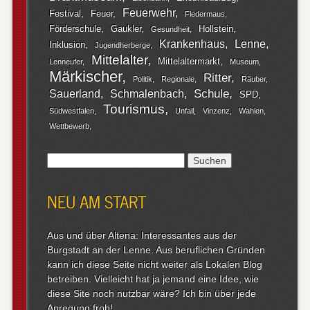
Feuerwehr
Festival
Feuer
Fledermaus
Förderschule
Gaukler
Hollstein
Gesundheit
Krankenhaus
Lenne
Inklusion
Jugendherberge
Mittelalter
Mittelaltermarkt
Lenneufer
Museum
Märkischer
Ritter
Politik
Regionale
Räuber
Schule
Sauerland
Schmalenbach
SPD
Tourismus
Südwestfalen
Unfall
Vinzenz
Wahlen
Wettbewerb
Suchen
nach:
NEU AM START
Aus und über Altena: Interessantes aus der
Burgstadt an der Lenne. Aus beruflichen Gründen
kann ich diese Seite nicht weiter als Lokalen Blog
betreiben. Vielleicht hat ja jemand eine Idee, wie
diese Site noch nutzbar wäre? Ich bin über jede
Anregung froh!