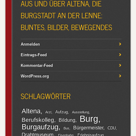
AUS UND ÜBER ALTENA, DIE
BURGSTADT AN DER LENNE:
BUNTES, BILDER, BEWEGENDES
Anmelden
Eintrags-Feed
Kommentar-Feed
WordPress.org
SCHLAGWÖRTER
Altena
Aufzug
Arzt
Ausstellung
Burg
Berufskolleg
Bildung
Burgaufzug
Bürgermeister
CDU
Bus
Drahtmuseum
Erlebnisaufzug
Eisenbahn