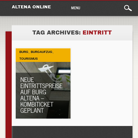
Main
Skip
ALTENA ONLINE
MENU
to
menu
content
TAG ARCHIVES:
EINTRITT
,
,
BURG
BURGAUFZUG
TOURISMUS
NEUE
EINTRITTSPREISE
AUF BURG
ALTENA –
KOMBITICKET
GEPLANT