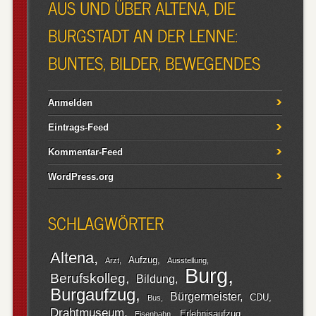
AUS UND ÜBER ALTENA, DIE
BURGSTADT AN DER LENNE:
BUNTES, BILDER, BEWEGENDES
Anmelden
Eintrags-Feed
Kommentar-Feed
WordPress.org
SCHLAGWÖRTER
Altena
Aufzug
Arzt
Ausstellung
Burg
Berufskolleg
Bildung
Burgaufzug
Bürgermeister
CDU
Bus
Drahtmuseum
Erlebnisaufzug
Eisenbahn