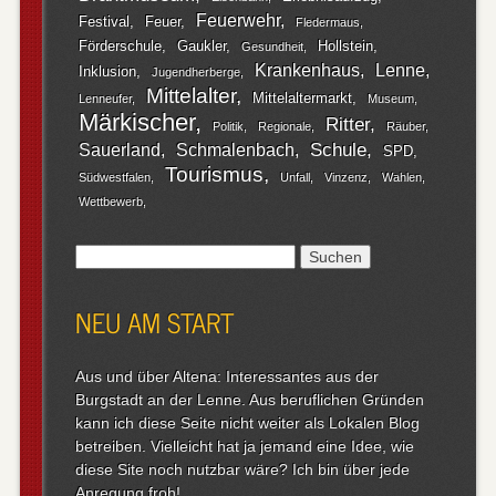
Feuerwehr
Festival
Feuer
Fledermaus
Förderschule
Gaukler
Hollstein
Gesundheit
Krankenhaus
Lenne
Inklusion
Jugendherberge
Mittelalter
Mittelaltermarkt
Lenneufer
Museum
Märkischer
Ritter
Politik
Regionale
Räuber
Schule
Sauerland
Schmalenbach
SPD
Tourismus
Südwestfalen
Unfall
Vinzenz
Wahlen
Wettbewerb
Suchen
nach:
NEU AM START
Aus und über Altena: Interessantes aus der
Burgstadt an der Lenne. Aus beruflichen Gründen
kann ich diese Seite nicht weiter als Lokalen Blog
betreiben. Vielleicht hat ja jemand eine Idee, wie
diese Site noch nutzbar wäre? Ich bin über jede
Anregung froh!