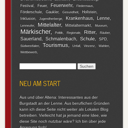
Feuerwehr
Festival
Feuer
Fledermaus
Förderschule
Gaukler
Hollstein
Gesundheit
Krankenhaus
Lenne
Inklusion
Jugendherberge
Mittelalter
Mittelaltermarkt
Lenneufer
Museum
Märkischer
Ritter
Politik
Regionale
Räuber
Schule
Sauerland
Schmalenbach
SPD
Tourismus
Südwestfalen
Unfall
Vinzenz
Wahlen
Wettbewerb
Suchen
nach:
NEU AM START
Aus und über Altena: Interessantes aus der
Burgstadt an der Lenne. Aus beruflichen Gründen
kann ich diese Seite nicht weiter als Lokalen Blog
betreiben. Vielleicht hat ja jemand eine Idee, wie
diese Site noch nutzbar wäre? Ich bin über jede
Anregung froh!