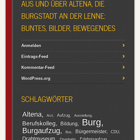
AUS UND ÜBER ALTENA, DIE
BURGSTADT AN DER LENNE:
BUNTES, BILDER, BEWEGENDES
Anmelden
Eintrags-Feed
Kommentar-Feed
WordPress.org
SCHLAGWÖRTER
Altena
Aufzug
Arzt
Ausstellung
Burg
Berufskolleg
Bildung
Burgaufzug
Bürgermeister
CDU
Bus
Drahtmuseum
Erlebnisaufzug
Eisenbahn