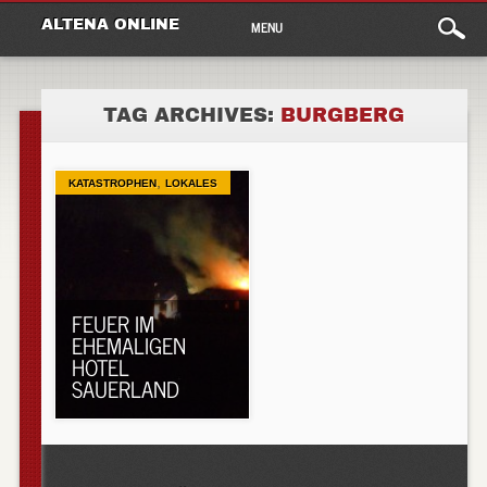
Main
Skip
ALTENA ONLINE
MENU
to
menu
content
TAG ARCHIVES:
BURGBERG
,
KATASTROPHEN
LOKALES
FEUER IM
EHEMALIGEN
HOTEL
SAUERLAND