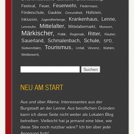
Feuerwehr
Festival
Feuer
Fledermaus
Förderschule
Gaukler
Hollstein
Gesundheit
Krankenhaus
Lenne
Inklusion
Jugendherberge
Mittelalter
Mittelaltermarkt
Lenneufer
Museum
Märkischer
Ritter
Politik
Regionale
Räuber
Schule
Sauerland
Schmalenbach
SPD
Tourismus
Südwestfalen
Unfall
Vinzenz
Wahlen
Wettbewerb
Suchen
nach:
NEU AM START
Aus und über Altena: Interessantes aus der
Burgstadt an der Lenne. Aus beruflichen Gründen
kann ich diese Seite nicht weiter als Lokalen Blog
betreiben. Vielleicht hat ja jemand eine Idee, wie
diese Site noch nutzbar wäre? Ich bin über jede
Anregung froh!