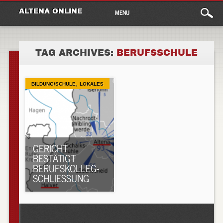
Main
Skip
ALTENA ONLINE
MENU
to
menu
content
TAG ARCHIVES:
BERUFSSCHULE
,
BILDUNG/SCHULE
LOKALES
GERICHT
BESTÄTIGT
BERUFSKOLLEG-
SCHLIESSUNG