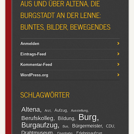
AUS UND ÜBER ALTENA, DIE
BURGSTADT AN DER LENNE:
BUNTES, BILDER, BEWEGENDES
Anmelden
Eintrags-Feed
Kommentar-Feed
WordPress.org
SCHLAGWÖRTER
Altena
Aufzug
Arzt
Ausstellung
Burg
Berufskolleg
Bildung
Burgaufzug
Bürgermeister
CDU
Bus
Drahtmuseum
Erlebnisaufzug
Eisenbahn